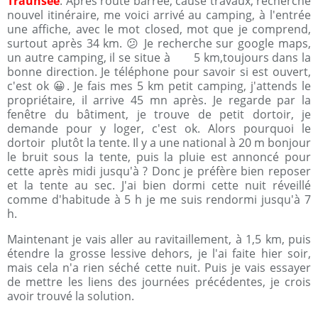
Traunsee
. Après route barrée, cause travaux, recherche
nouvel itinéraire, me voici arrivé au camping, à l'entrée
une affiche, avec le mot closed, mot que je comprend,
surtout après 34 km. 😕 Je recherche sur google maps,
un autre camping, il se situe à 5 km,toujours dans la
bonne direction. Je téléphone pour savoir si est ouvert,
c'est ok 😀. Je fais mes 5 km petit camping, j'attends le
propriétaire, il arrive 45 mn après. Je regarde par la
fenêtre du bâtiment, je trouve de petit dortoir, je
demande pour y loger, c'est ok. Alors pourquoi le
dortoir plutôt la tente. Il y a une national à 20 m bonjour
le bruit sous la tente, puis la pluie est annoncé pour
cette après midi jusqu'à ? Donc je préfère bien reposer
et la tente au sec. J'ai bien dormi cette nuit réveillé
comme d'habitude à 5 h je me suis rendormi jusqu'à 7
h.
Maintenant je vais aller au ravitaillement, à 1,5 km, puis
étendre la grosse lessive dehors, je l'ai faite hier soir,
mais cela n'a rien séché cette nuit. Puis je vais essayer
de mettre les liens des journées précédentes, je crois
avoir trouvé la solution.