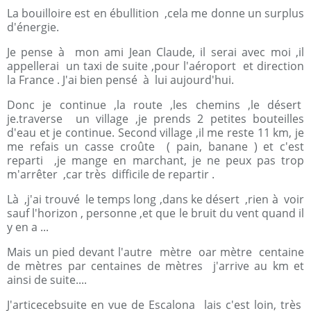
La bouilloire est en ébullition ,cela me donne un surplus
d'énergie.
Je pense à mon ami Jean Claude, il serai avec moi ,il
appellerai un taxi de suite ,pour l'aéroport et direction
la France . J'ai bien pensé à lui aujourd'hui.
Donc je continue ,la route ,les chemins ,le désert
je.traverse un village ,je prends 2 petites bouteilles
d'eau et je continue. Second village ,il me reste 11 km, je
me refais un casse croûte ( pain, banane ) et c'est
reparti ,je mange en marchant, je ne peux pas trop
m'arrêter ,car très difficile de repartir .
Là ,j'ai trouvé le temps long ,dans ke désert ,rien à voir
sauf l'horizon , personne ,et que le bruit du vent quand il
y en a ...
Mais un pied devant l'autre mètre oar mètre centaine
de mètres par centaines de mètres j'arrive au km et
ainsi de suite....
J'articecebsuite en vue de Escalona lais c'est loin, très