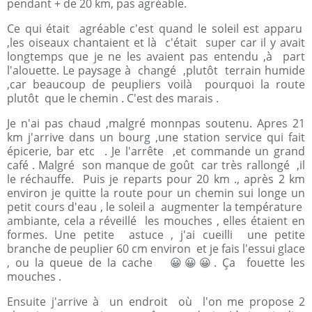
pendant + de 20 km, pas agréable.
Ce qui était agréable c'est quand le soleil est apparu
,les oiseaux chantaient et là c'était super car il y avait
longtemps que je ne les avaient pas entendu ,à part
l'alouette. Le paysage à changé ,plutôt terrain humide
,car beaucoup de peupliers voilà pourquoi la route
plutôt que le chemin . C'est des marais .
Je n'ai pas chaud ,malgré monnpas soutenu. Apres 21
km j'arrive dans un bourg ,une station service qui fait
épicerie, bar etc . Je l'arrête ,et commande un grand
café . Malgré son manque de goût car très rallongé ,il
le réchauffe. Puis je reparts pour 20 km ., après 2 km
environ je quitte la route pour un chemin sui longe un
petit cours d'eau , le soleil a augmenter la température
ambiante, cela a réveillé les mouches , elles étaient en
formes. Une petite astuce , j'ai cueilli une petite
branche de peuplier 60 cm environ et je fais l'essui glace
, ou la queue de la cache 😀😀😀. Ça fouette les
mouches .
Ensuite j'arrive à un endroit où l'on me propose 2