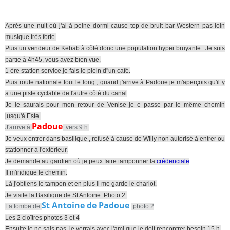
Après une nuit où j'ai à peine dormi cause top de bruit bar Western pas loin
musique très forte.
Puis un vendeur de Kebab à côté donc une population hyper bruyante . Je suis
partie à 4h45, vous avez bien vue.
1 ère station service je fais le plein d''un café.
Puis route nationale tout le long , quand j'arrive à Padoue je m'aperçois qu'il y
a une piste cyclable de l'autre côté du canal
Je le saurais pour mon retour de Venise je e passe par le même chemin
jusqu'à Este.
Padoue
J'arrive à
vers 9 h.
Je veux entrer dans basilique , refusé à cause de Willy non autorisé à entrer ou
stationner à l'extérieur.
Je demande au gardien où je peux faire tamponner la
crédenciale
Il m'indique le chemin.
Là j'obtiens le tampon et en plus il me garde le chariot.
Je visite la Basilique de St Antoine. Photo 2.
St Antoine de Padoue
La tombe de
photo 2
Les 2 cloîtres photos 3 et 4
Ensuite je ne sais pas, je verrais avec l'ami que je doit rencontrer besoin 15 h.