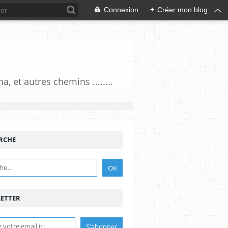
Connexion
+
Créer mon blog
 et autres chemins ........
RCHE
ETTER