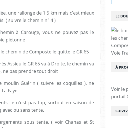
iée, une rallonge de 1.5 km mais c'est mieux
LE BO
 ( suivre le chemin n° 4 )
 chemin à Carouge, vous ne pouvez pas le
les che
oie piétonne
Compost
s le chemin de Compostelle quitte le GR 65
Voie Fra
près Assieu le GR 65 va à Droite, le chemin va
À PRO
, ne pas prendre tout droit
 moulin Guérin ( suivre les coquilles ), ne
Voir le 
s La Faye
portail
ts ce n'est pas top, surtout en saison de
g avec ou sans tente.
SUIVE
rgements sous tente. ( voir Chanas et St