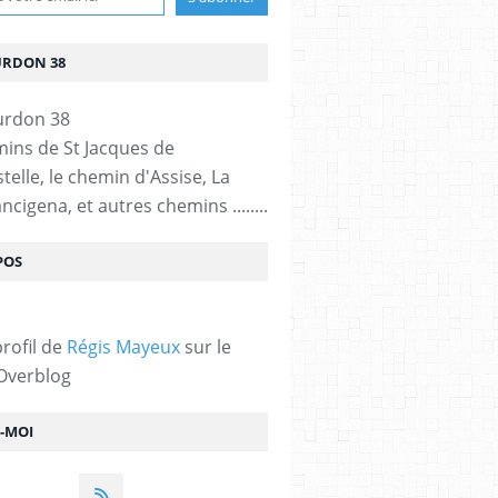
URDON 38
mins de St Jacques de
elle, le chemin d'Assise, La
ncigena, et autres chemins ........
POS
profil de
Régis Mayeux
sur le
 Overblog
Z-MOI