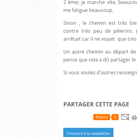
2 ème; je marche vite, beaucou
me fatigue beaucoup.
Sinon , le chemin est très bie
contre très peu de pèlerins. 
arrêtait car il ne voyait que trè
Un autre chemin au départ de G
pense que cela a dû partager le 
Si vous voulez d'autres renseig
PARTAGER CETTE PAGE
Repost
0
S'inscrire à la newsletter