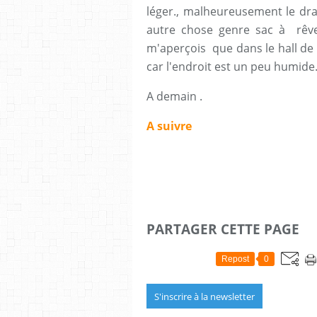
léger., malheureusement le dra
autre chose genre sac à rêv
m'aperçois que dans le hall de l
car l'endroit est un peu humide
A demain .
A suivre
PARTAGER CETTE PAGE
Repost
0
S'inscrire à la newsletter