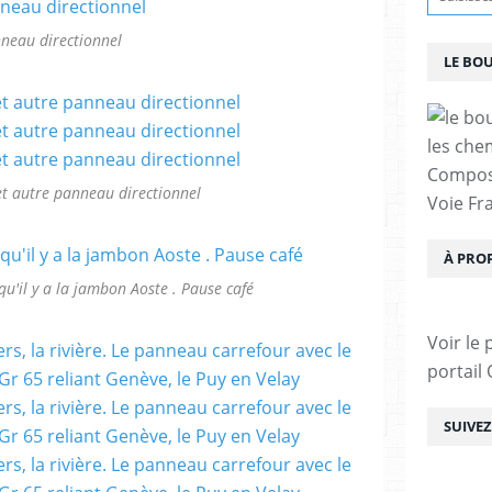
neau directionnel
LE BO
les che
Compost
et autre panneau directionnel
Voie Fra
À PRO
 qu'il y a la jambon Aoste . Pause café
Voir le 
portail
SUIVE