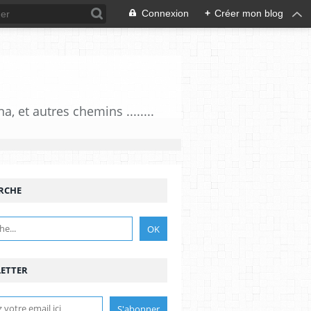
Connexion
+
Créer mon blog
 et autres chemins ........
RCHE
ETTER