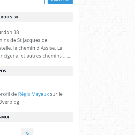
URDON 38
mins de St Jacques de
elle, le chemin d'Assise, La
ncigena, et autres chemins ........
POS
profil de
Régis Mayeux
sur le
 Overblog
Z-MOI