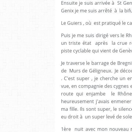
Ensuite je suis arrivée à St Gen
Genix je me suis arrêté à la bi
Le Guiers , où est pratiqué le 
Puis je me suis dirigé vers le 
un triste état après la crue r
piste cyclable qui vient de Genèv
Je traverse le barrage de Bregni
de Murs de Géligneux. Je décou
. C'est super , je cherche un e
vue, en compagnie des cygnes et
route qui enjambe le Rhône 
heureusement j'avais enmener d
ma fille. Ils sont super, le silen
eu droit à un super levé de sol
1ère nuit avec mon nouveau m