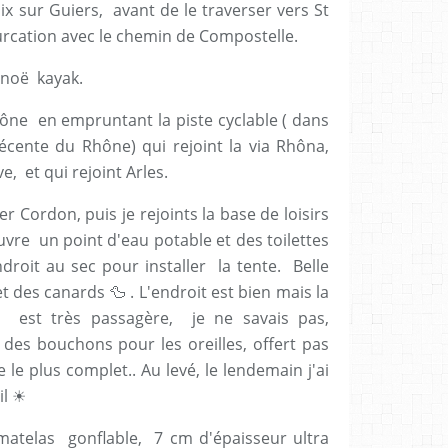
ix sur Guiers, avant de le traverser vers St
furcation avec le chemin de Compostelle.
canoë kayak.
Rhône en empruntant la piste cyclable ( dans
écente du Rhône) qui rejoint la via Rhôna,
e, et qui rejoint Arles.
er Cordon, puis je rejoints la base de loisirs
vre un point d'eau potable et des toilettes
ndroit au sec pour installer la tente. Belle
 des canards 🦆 . L'endroit est bien mais la
est très passagère, je ne savais pas,
es bouchons pour les oreilles, offert pas
ce le plus complet.. Au levé, le lendemain j'ai
eil ☀
atelas gonflable, 7 cm d'épaisseur ultra