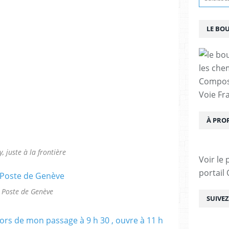
LE BO
les che
Compost
Voie Fra
À PRO
, juste à la frontière
Voir le 
portail
 Poste de Genève
SUIVE