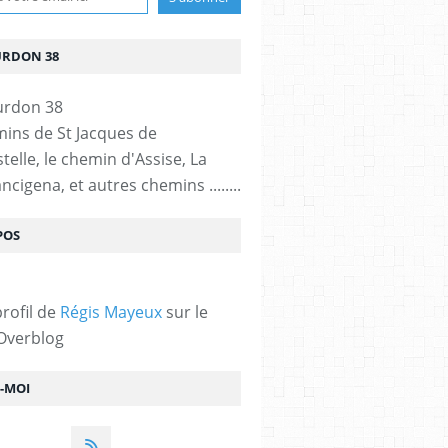
URDON 38
mins de St Jacques de
elle, le chemin d'Assise, La
ncigena, et autres chemins ........
POS
profil de
Régis Mayeux
sur le
 Overblog
Z-MOI