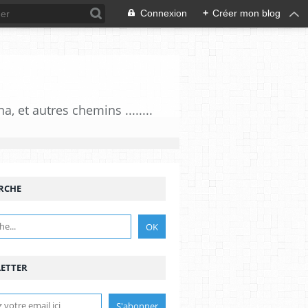
Connexion
+
Créer mon blog
 et autres chemins ........
RCHE
ETTER