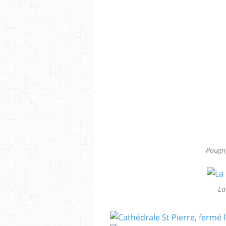
Pougny
La