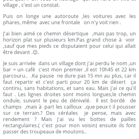
village , c'est un constat.
Puis on longe une autoroute ,les voitures avec les
phares, même avec une frontale on n'y voit rien .
J'ai bien aimé ce chemin désertique ,mais pas trop, un
horizon plat sur plusieurs km.Pas grand chose à voir
,sauf que mes pieds ce disputaient pour celui qui allait
être devant .😉.
Je suis arrivée dans un village dont j'ai perdu le nom ,un
bar = un café c'est mon premier ,il est 10h45 et 22 km
parcouru.. .Ka pause ne dure pas 15 mn au plus, car il
faut repartir et c'est parti pour 20 km de désert ça
continu, sans habitations, et sans eau. Mais j'ai ce qu'il
faut . Les lignes droites sont moins longues,le chemin
ondule, suivant le peu de dénivelé. Il est bordé de
champs ,mais à part les cailloux ,que peux t il pousser
sur ce terrain.? Des céréales je pense, mais avec
rendement ? Mais j'ai vu les bottes de pailles
rectangulaires.( c'est pour mon voisin) ensuite ils font
passer des troupeaux de moutons..