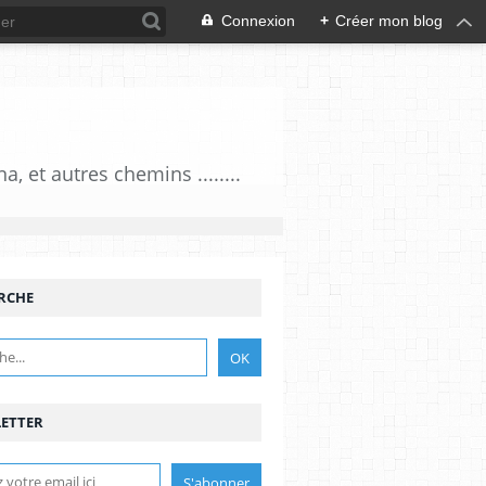
Connexion
+
Créer mon blog
 et autres chemins ........
RCHE
ETTER