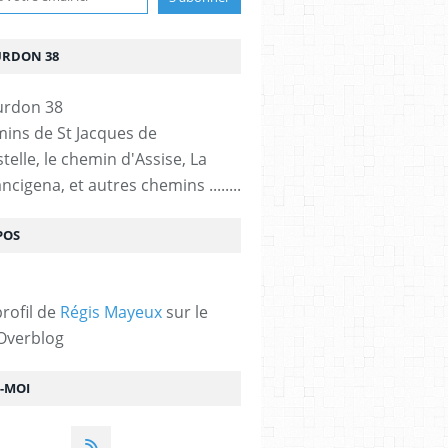
URDON 38
mins de St Jacques de
elle, le chemin d'Assise, La
ncigena, et autres chemins ........
POS
profil de
Régis Mayeux
sur le
 Overblog
Z-MOI