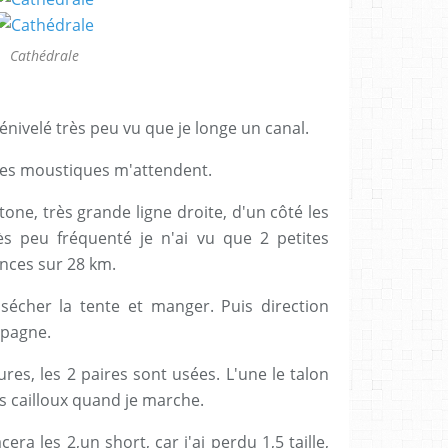
Cathédrale
énivelé très peu vu que je longe un canal.
, les moustiques m'attendent.
ne, très grande ligne droite, d'un côté les
rès peu fréquenté je n'ai vu que 2 petites
ances sur 28 km.
e sécher la tente et manger. Puis direction
mpagne.
es, les 2 paires sont usées. L'une le talon
its cailloux quand je marche.
era les 2,un short, car j'ai perdu 1,5 taille,