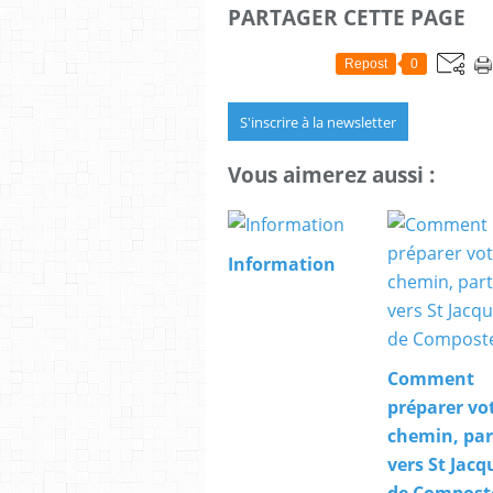
PARTAGER CETTE PAGE
Repost
0
S'inscrire à la newsletter
Vous aimerez aussi :
Information
Comment
préparer vo
chemin, par
vers St Jacq