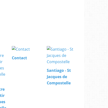
Contact
Santiago - St
Jacques de
Compostelle
tre
tir
ues