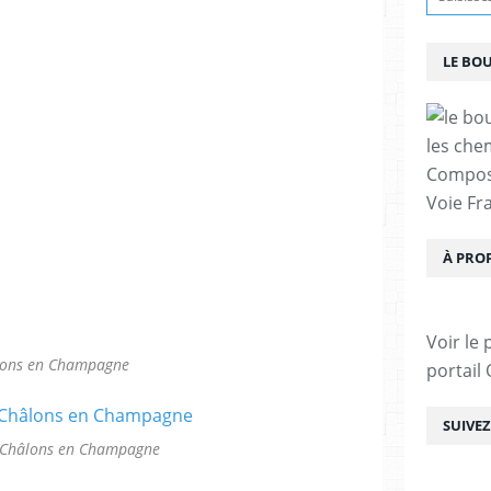
LE BO
les che
Compost
Voie Fra
À PRO
Voir le 
ons en Champagne
portail
SUIVE
 Châlons en Champagne