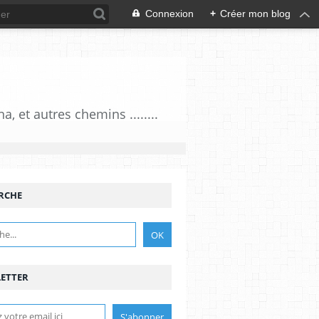
Connexion
+
Créer mon blog
 et autres chemins ........
RCHE
ETTER