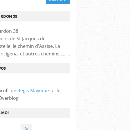
URDON 38
mins de St Jacques de
elle, le chemin d'Assise, La
ncigena, et autres chemins ........
POS
profil de
Régis Mayeux
sur le
 Overblog
Z-MOI