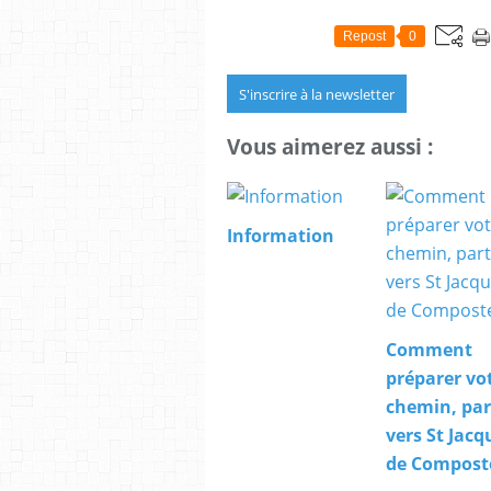
Repost
0
S'inscrire à la newsletter
Vous aimerez aussi :
Information
Comment
préparer vo
chemin, par
vers St Jacq
de Composte