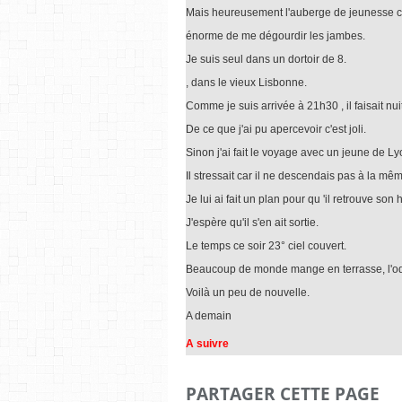
Mais heureusement l'auberge de jeunesse ce t
énorme de me dégourdir les jambes.
Je suis seul dans un dortoir de 8.
, dans le vieux Lisbonne.
Comme je suis arrivée à 21h30 , il faisait nui
De ce que j'ai pu apercevoir c'est joli.
Sinon j'ai fait le voyage avec un jeune de Ly
Il stressait car il ne descendais pas à la mê
Je lui ai fait un plan pour qu 'il retrouve so
J'espère qu'il s'en ait sortie.
Le temps ce soir 23° ciel couvert.
Beaucoup de monde mange en terrasse, l'ode
Voilà un peu de nouvelle.
A demain
A suivre
PARTAGER CETTE PAGE