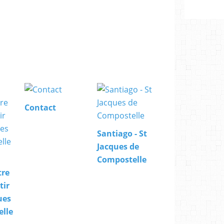
Contact
Santiago - St
Jacques de
Compostelle
tre
tir
ues
lle