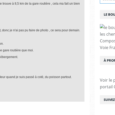
rouve à 8,5 km de la gare routière , cela ma fait un bien
LE BO
t, donc je n'ai pas pu faire de photo , ce sera pour demain.
les che
Compost
on.
Voie Fra
me gare routière que moi.
n hébergement.
À PRO
ur quand je suis passé à coté, du poisson partout.
Voir le 
portail
SUIVE