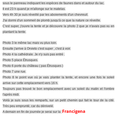
sous le panneau indiquant les espèces de faunes dans et autour du lac.
Il est 23 h quand je m'allonge sur le matelas.
Vers 4h 30 je suis réveillé par les aboiements d'un chevreuil.
J'ai dormi d'un sommeil de plomb jusqu'à ce que la nature ce réveille.
C'est super, j'ouvre la tente et je découvre la photo 2 que je n'avais pas vu en
plantant la tente.
Photo 3 le même lac mais vu plus loin.
Ensuite j'arrive à Orvieto c'est super , c'est à voir.
Photo 4 la cathédrale. Je n'y suis pas entré .
Photo 5 place Étrusques.
Photo 6 porte du château ( pas Étrusques )
Photo 7 une rue.
Photo 8 le point vue où je vais planter la tente, et encore une fois le soleil
arrive sur cette emplacement vers 16 h.
Toujours pas trouvé le bon emplacement avec un soleil du matin et l'ombre
l'après midi.
Voilà je suis sous les remparts, sur un petit chemin qui fait le tour de la cité.
Très peu emprunté, car du dénivelé.
Francigena
A demain en fin de journée je serai sur la