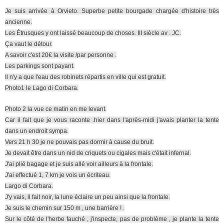
Je suis arrivée à Orvieto. Superbe petite bourgade chargée d'histoire très
ancienne.
Les Étrusques y ont laissé beaucoup de choses. III siècle av . JC.
Ça vaut le détour.
A savoir c'est 20€ la visite /par personne .
Les parkings sont payant.
Il n'y a que l'eau des robinets répartis en ville qui est gratuit.
Photo1 le Lago di Corbara.
Photo 2 la vue ce matin en me levant.
Car il fait que je vous raconte .hier dans l'après-midi j'avais planter la tente
dans un endroit sympa.
Vers 21 h 30 je ne pouvais pas dormir à cause du bruit.
Je devait être dans un nid de criquets ou cigales mais c'était infernal.
J'ai plié bagage et je suis allé voir ailleurs à la frontale.
J'ai effectué 1, 7 km je vois un écriteau.
Largo di Corbara.
J'y vais, il fait noir, la lune éclaire un peu ainsi que la frontale.
Je suis le chemin sur 150 m , une barrière ! .
Sur le côté de l'herbe fauché , j'inspecte, pas de problème , je plante la tente