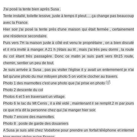
J'ai posé la tente bien après Susa .
Tente installé, toilette lessive, juste à temps il pleut......ça change pas beaucoup
avec la France.
Hier soir j'ai posé la tente près d'une maison qui était fermée , certainement
une résidence secondaire.
Puis vers 7H la maison juste à côté est venu le propriétaire , on a bien discuté
et il m'a invité à manger. A 21 h j'étais au lit , mais j'ai très peu dormi , la route
du col étant très passagère. Donc ce matin je suis parti vers 6h15 route,
chemin, sentier un peu de tout.
Je suis arrivée à Susa , pas pu visiter l'église il y avait un enterrement je n'ai
fait qu'une photo du mur mitoyen photo 5 on voit le clocher au travers.
🤣
Photo 1 des marmottes c'est une photo que j'ai prise en photo
Photo 2 descente du col
Photos 4 et 5 en traversant un village.
Photo 6 le lac du Mt Cenis , il a été vidé , maintenant il se remplit.2 m par jours
ce que m'a dit la personne chez qui j'ai manger hier soir.
Photo 7 encore des marmottes.
Photo 8 . poste de garde des douaniers
A Susa je suis allé chez Vodafone pour prendre un forfait téléphone et internet