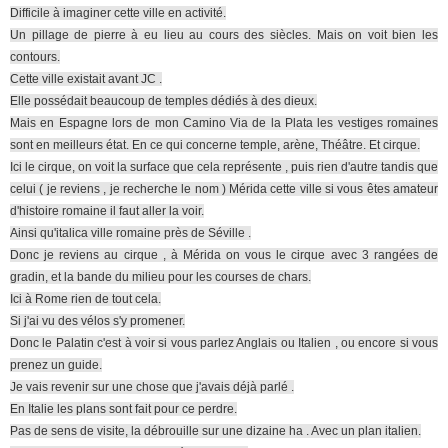
Difficile à imaginer cette ville en activité.
Un pillage de pierre à eu lieu au cours des siècles. Mais on voit bien les
contours.
Cette ville existait avant JC .
Elle possédait beaucoup de temples dédiés à des dieux.
Mais en Espagne lors de mon Camino Via de la Plata les vestiges romaines
sont en meilleurs état. En ce qui concerne temple, arène, Théâtre. Et cirque.
Ici le cirque, on voit la surface que cela représente , puis rien d'autre tandis que
celui ( je reviens , je recherche le nom ) Mérida cette ville si vous êtes amateur
d'histoire romaine il faut aller la voir.
Ainsi qu'italica ville romaine près de Séville .
Donc je reviens au cirque , à Mérida on vous le cirque avec 3 rangées de
gradin, et la bande du milieu pour les courses de chars.
Ici à Rome rien de tout cela.
Si j'ai vu des vélos s'y promener.
Donc le Palatin c'est à voir si vous parlez Anglais ou Italien , ou encore si vous
prenez un guide.
Je vais revenir sur une chose que j'avais déjà parlé .
En Italie les plans sont fait pour ce perdre.
Pas de sens de visite, la débrouille sur une dizaine ha . Avec un plan italien.