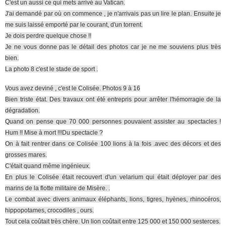
C'est un aussi ce qui mets arrivé au Vatican.
J'ai demandé par où on commence , je n'arrivais pas un lire le plan. Ensuite je
me suis laissé emporté par le courant, d'un torrent.
Je dois perdre quelque chose !!
Je ne vous donne pas le détail des photos car je ne me souviens plus très
bien.
La photo 8 c'est le stade de sport .
Vous avez deviné , c'est le Colisée. Photos 9 à 16
Bien triste état. Des travaux ont été entrepris pour arrêter l'hémorragie de la
dégradation.
Quand on pense que 70 000 personnes pouvaient assister au spectacles !
Hum !! Mise à mort !!!Du spectacle ?
On à fait rentrer dans ce Colisée 100 lions à la fois .avec des décors et des
grosses mares.
C'était quand même ingénieux.
En plus le Colisée était recouvert d'un velarium qui était déployer par des
marins de la flotte militaire de Misère. .
Le combat avec divers animaux éléphants, lions, tigres, hyènes, rhinocéros,
hippopotames, crocodiles , ours.
Tout cela coûtait très chère. Un lion coûtait entre 125 000 et 150 000 sesterces.