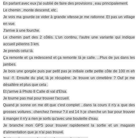
En parlant avec eux j'ai oublié de faire des provisions , eau principalement.
Le chemin , monte descend, etc..
Je vois ma gourde ce vider à grande vitesse.je me rationne. Et pas un village
en vue.
J'arrive à une fourche.
Le chemin part des 2 côtés. L'un continu, l'autre une variante qui indique
accueil pèlerins 3 km.
Je prends celui là.
Ça remonte et ça redescend et ça remonte là je calle. ...Plus de jus dans les
jambes.
Je bois une gorgée puis par petit pas je initiale cette petite côte de 100 m eh
!oui -!!. Ensuite du plat, là je récupère. Je trouve un cimetière ? Ouf je me
désaltère et plus que cela .
Et j'arrive à Photo 8 Calle di val d'Elsa.
Je tourne pas mal pour trouver l'accueil.
Quand je sonne on me dit que c'est complet ...dans la cours il n'y a que des
grosses voitures.. cherchez l'erreur ?.il est 14 h je cherche un bar pour trouver
à manger il n'y a rien je sorts qu'avec une bouteille d'eau.
Je branche mon GPS pour trouver rapidement la sortie et un magasin
d'alimentation que je n'ai pas trouvé.