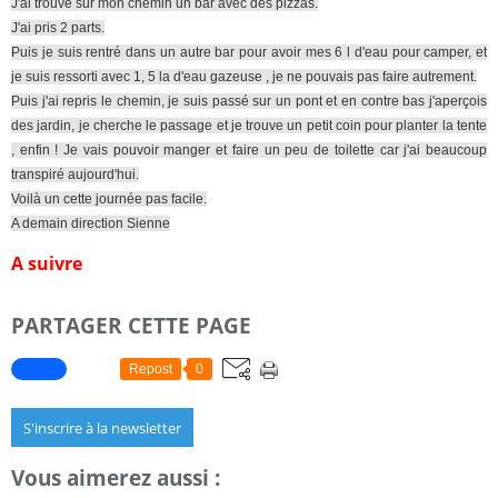
J'ai trouvé sur mon chemin un bar avec des pizzas.
J'ai pris 2 parts.
Puis je suis rentré dans un autre bar pour avoir mes 6 l d'eau pour camper, et
je suis ressorti avec 1, 5 la d'eau gazeuse , je ne pouvais pas faire autrement.
Puis j'ai repris le chemin, je suis passé sur un pont et en contre bas j'aperçois
des jardin, je cherche le passage et je trouve un petit coin pour planter la tente
, enfin ! Je vais pouvoir manger et faire un peu de toilette car j'ai beaucoup
transpiré aujourd'hui.
Voilà un cette journée pas facile.
A demain direction Sienne
A suivre
PARTAGER CETTE PAGE
Repost
0
S'inscrire à la newsletter
Vous aimerez aussi :