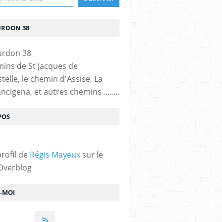
URDON 38
mins de St Jacques de
elle, le chemin d'Assise, La
ncigena, et autres chemins ........
POS
profil de
Régis Mayeux
sur le
 Overblog
Z-MOI