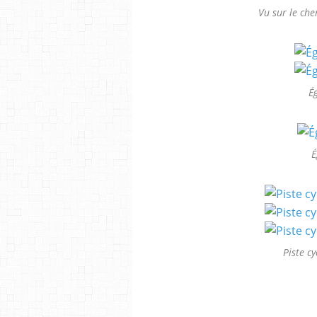
Vu sur le che
Ég
É
Piste c