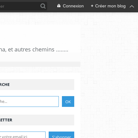
Connexion
+
Créer mon blog
 et autres chemins ........
RCHE
ETTER