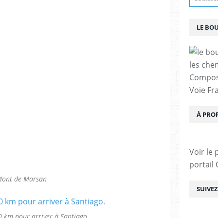
LE BO
les che
Compost
Voie Fra
À PRO
Voir le 
portail
ont de Marsan
SUIVE
 km pour arriver à Santiago.