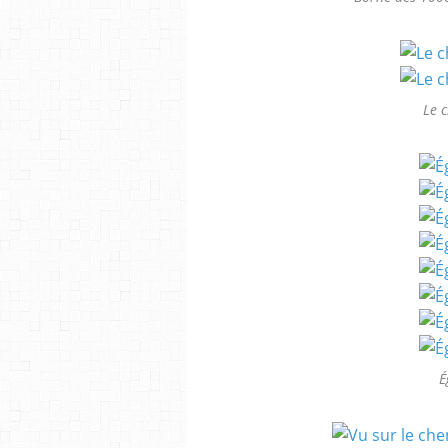
Le 
É