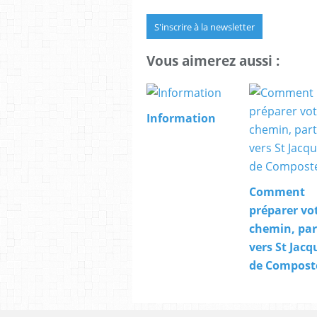
S'inscrire à la newsletter
Vous aimerez aussi :
Information
Comment
préparer vo
chemin, par
vers St Jacq
de Composte