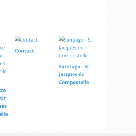
Contact
Santiago - St
Jacques de
Compostelle
tre
tir
ues
lle