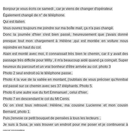
Bonjour je vous écris ce samedi , car je viens de changer d'opérateur.
Également changé de n° de téléphone.
Qui est italien.
Vous ouvrez toujours me joindre sur ma boîte mail, ça n'a pas changé.
Donc la journée d'hier s'est bien passé, heureusement que j'avais donné
presque tout mon chargement à Hélène ,qui est montée en voiture nous
rejoindre en haut du col.
Alain est monté avec moi, il connaissait très bien le chemin, car il y avait des
passage très difficile pour Willy , il m'a beaucoup aidé quand ça coinçait. Super
heureux du parcourt et un vrai bonheur d'être arrivée au col. photo 3
Photo 2 seul endroit où le téléphone passe..
Photo 4 la vue de la vallée en montant, j'oubliais de vous préciser qu'Annibal
est passé sur ce chemin avec ses 37 éléphants. Photo 5.
Photo 6 une autre vue du fort Emmanuel , celui d'hier..
Photo 7 en descendant le col du Mt Cenis.
Où on s'est tous retrouvé. Hélène, ma cousine Lucienne et mon cousin
Bernard, photo 1.
Puis j'envoie ce petit bouquet de pensées à tous les lecteurs ..
Je suis à Susa, je vais trouver un endroit pour me poser et je continuerai à