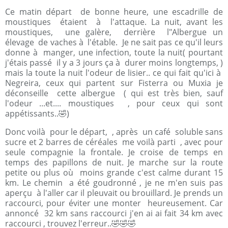
Ce matin départ de bonne heure, une escadrille de
moustiques étaient à l'attaque. La nuit, avant les
moustiques, une galère, derrière l"Albergue un
élevage de vaches à l'étable. Je ne sait pas ce qu'il leurs
donne à manger, une infection, toute la nuit( pourtant
j'étais passé il y a 3 jours ça à durer moins longtemps, )
mais la toute la nuit l'odeur de lisier.. ce qui fait qu'ici à
Negreira, ceux qui partent sur Fisterra ou Muxia je
déconseille cette albergue ( qui est très bien, sauf
l'odeur ...et.... moustiques , pour ceux qui sont
appétissants..🤣)
Donc voilà pour le départ, , après un café soluble sans
sucre et 2 barres de céréales me voilà parti , avec pour
seule compagnie la frontale. Je croise de temps en
temps des papillons de nuit. Je marche sur la route
petite ou plus où moins grande c'est calme durant 15
km. Le chemin a été goudronné , je ne m'en suis pas
aperçu à l'aller car il pleuvait ou brouillard. Je prends un
raccourci, pour éviter une monter heureusement. Car
annoncé 32 km sans raccourci j'en ai ai fait 34 km avec
raccourci , trouvez l'erreur..🤣🤣🤣