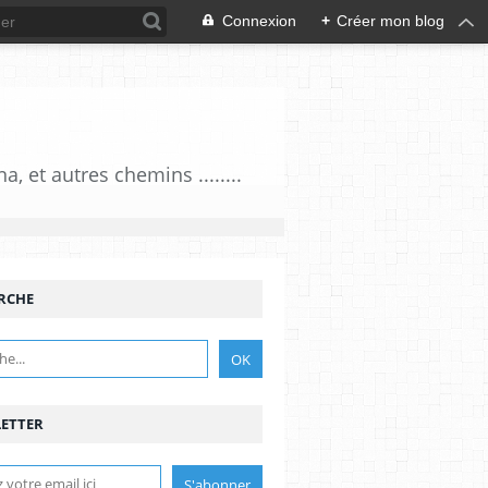
Connexion
+
Créer mon blog
 et autres chemins ........
RCHE
ETTER