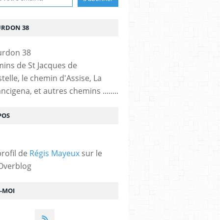
URDON 38
mins de St Jacques de
elle, le chemin d'Assise, La
ncigena, et autres chemins ........
POS
profil de
Régis Mayeux
sur le
 Overblog
Z-MOI